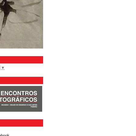
▼
ebook