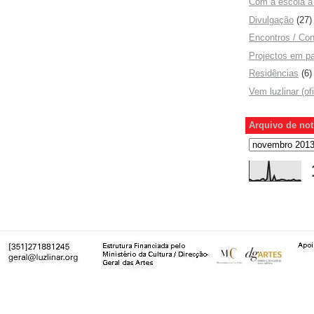
Com a escola a 
Divulgação
(27)
Encontros / Con
Projectos em pa
Residências
(6)
Vem luzlinar (of
Arquivo de not