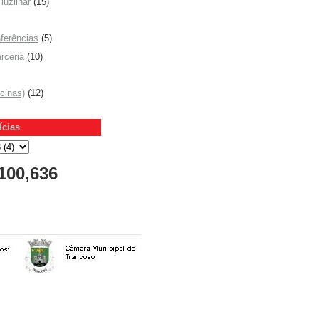
luzlinar
(15)
ferências
(5)
rceria
(10)
icinas)
(12)
ícias
100,636