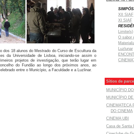
SIMPÓS
XII SIAF
XI SIAF
RESIDÊ
Limite(s)
O sabor 
Materiali
Luzlunar
ão dos 18 alunos do Mestrado do Curso de Escultura da
ENCON
es da Universidade de Lisboa, iniciando-se assim o
CINEMA
imeiros projetos de investigação, que terão lugar em
 Concelho do Fundão ao longo dos próximos anos, ao
elebrado entre o Município, a Faculdade e a Luzlinar.
Sítios de parce
MUNICÍPIO D
MUNICÍPIO D
CINEMATECA
DO CINEMA
CINEMA UBI
Casa de Santa 
Cineclube da G