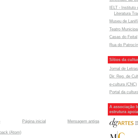
IELT - Instituto
Literatura Tra
Museu de Lanifí
Teatro Municipa
Casas do Feital
Rua do Patrocín
Sítios da cultu
Jornal de Letras
Dir. Reg. de Cul
e-cultura (CNC)
Portal da cultur
A associação l
estrutura apoi
e
Página inicial
Mensagem antiga
dback (Atom)