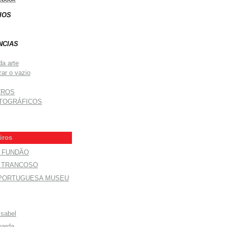
IOS
NCIAS
da arte
zar o vazio
TROS
TOGRÁFICOS
iros
O FUNDÃO
E TRANCOSO
 PORTUGUESA MUSEU
Isabel
uarda