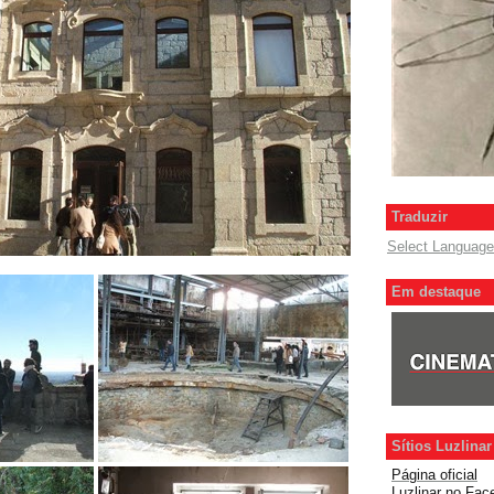
Traduzir
Select Language
Em destaque
Sítios Luzlinar
Página oficial
Luzlinar
no Fac