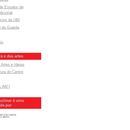
 de Estudos de
dicional
cios da UBI
l da Guarda
io
ra e das artes
 Artes e Ideias
tura do Centro
a (MC)
uzlinar é uma
ada por