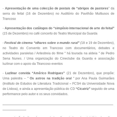
-
Apresentação de uma colecção de postais de “abrigos de pastores
” da
serra do feital (16 de
Dezembro) no Auditório do Pavilhão Multiusos de
Trancoso
-
Apresentação dos catálogos do “simpósio internacional de arte do feital”
(15 de Dezembro) no café concerto do Teatro Municipal da Guarda
-
Festival de cinema “olhares sobre o mundo rural”
(
18 e 19 de Dezembro),
no Teatro do Convento em
Trancoso com d
ocumentários
,
debates e
actividades paralelas / Antestreia do filme " há tourada na aldeia " de Pedro
Sena Nunes. / Uma organização do Cineclube da Guarda e associação
luzlinar com o apoio da Ttrancoso eventos
-
Luzlinar convida “Américo Rodrigues”
(21 de Dezembro), que propõe:
Uma palestra – "
Os astros na tradição oral
" por Ana Paula Guimarães
(Instituto de Estudos de Literatura Tradicional
–
FCSH da Universidade Nova
de Lisboa), e ainda a apresentação pública do CD
“Cicatriz”
seguido de uma
performance pelo autor e os seus convidados.
_______________________________________________
__________