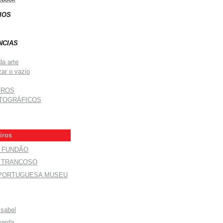
IOS
NCIAS
da arte
zar o vazio
TROS
TOGRÁFICOS
iros
O FUNDÃO
E TRANCOSO
 PORTUGUESA MUSEU
Isabel
uarda