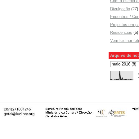
Com a escola a 
Divulgação
(27)
Encontros / Con
Projectos em pa
Residências
(6)
Vem luzlinar (of
Arquivo de not