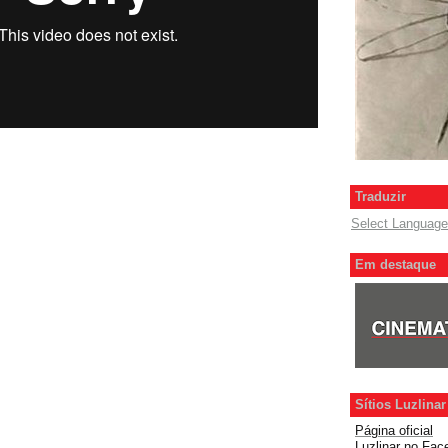
Traduzir
Select Language
Em destaque
Sítios Luzlinar
Página oficial
Luzlinar
no Fac