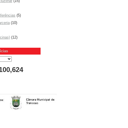
luzlinar
(15)
ferências
(5)
rceria
(10)
icinas)
(12)
ícias
100,624