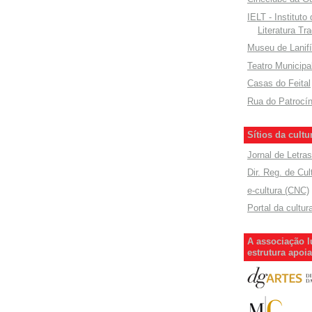
IELT - Instituto
Literatura Tra
Museu de Lanifí
Teatro Municipa
Casas do Feital
Rua do Patrocín
Sítios da cultu
Jornal de Letras
Dir. Reg. de Cul
e-cultura (CNC)
Portal da cultur
A associação l
estrutura apoi