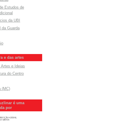
 de Estudos de
dicional
cios da UBI
l da Guarda
io
ra e das artes
 Artes e Ideias
tura do Centro
a (MC)
uzlinar é uma
ada por