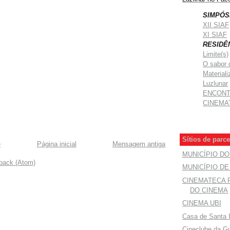
SIMPÓS
XII SIAF
XI SIAF
RESIDÊ
Limite(s)
O sabor 
Materiali
Luzlunar
ENCON
CINEMA
Sítios de parce
e
Página inicial
Mensagem antiga
MUNICÍPIO D
dback (Atom)
MUNICÍPIO D
CINEMATECA
DO CINEMA
CINEMA UBI
Casa de Santa 
Cineclube da G