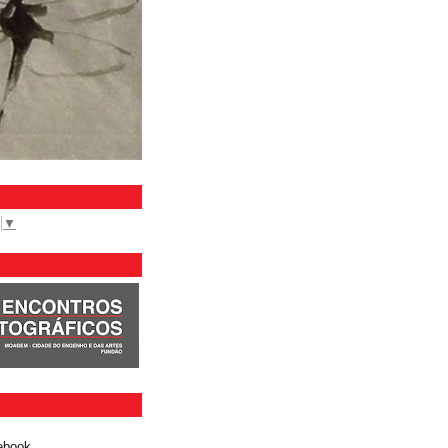
▼
ebook