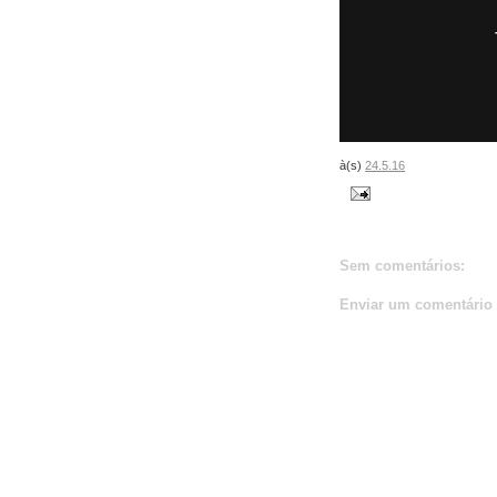
à(s)
24.5.16
Sem comentários:
Enviar um comentário