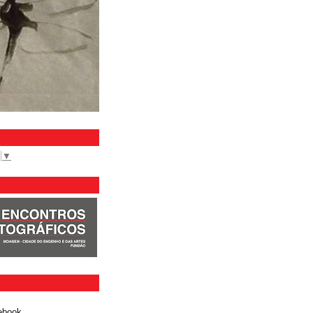
▼
ebook