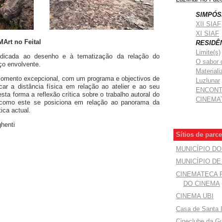
SIMPÓS
XII SIAF
XI SIAF
MArt no Feital
RESIDÊ
Limite(s)
dedicada ao desenho e à tematização da relação do
O sabor 
o envolvente.
Materiali
omento excepcional, com um programa e objectivos de
Luzlunar
car a distância física em relação ao atelier e ao seu
ENCON
ta forma a reflexão crítica sobre o trabalho autoral do
CINEMA
 como este se posiciona em relação ao panorama da
ica actual.
henti
Sítios de parce
MUNICÍPIO D
MUNICÍPIO D
CINEMATECA
DO CINEMA
CINEMA UBI
Casa de Santa 
Cineclube da G