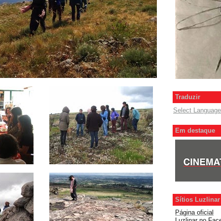
Traduzir
Select Language
Em destaque
Sítios Luzlinar
Página oficial
Luzlinar
no Fac