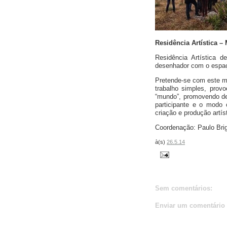
Residência Artística – 
Residência Artística 
desenhador com o espaç
Pretende-se com este m
trabalho simples, provo
“mundo”, promovendo des
participante e o modo
criação e produção artíst
Coordenação: Paulo Brig
à(s)
26.5.14
Sem comentários:
Enviar um comentário