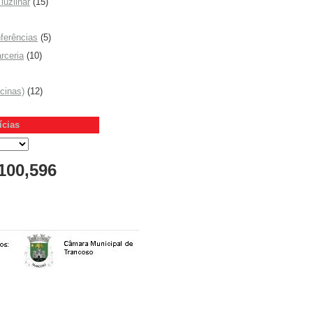
luzlinar
(15)
ferências
(5)
rceria
(10)
icinas)
(12)
ícias
100,596