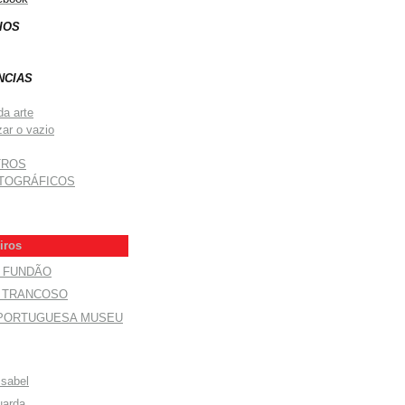
IOS
NCIAS
da arte
zar o vazio
TROS
TOGRÁFICOS
iros
O FUNDÃO
E TRANCOSO
 PORTUGUESA MUSEU
Isabel
uarda