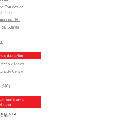
 de Estudos de
dicional
cios da UBI
l da Guarda
io
ra e das artes
 Artes e Ideias
tura do Centro
a (MC)
uzlinar é uma
ada por