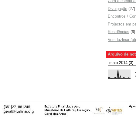
Com a escola a 
Divulgação
(27)
Encontros / Con
Projectos em pa
Residências
(6)
Vem luzlinar (of
Arquivo de not