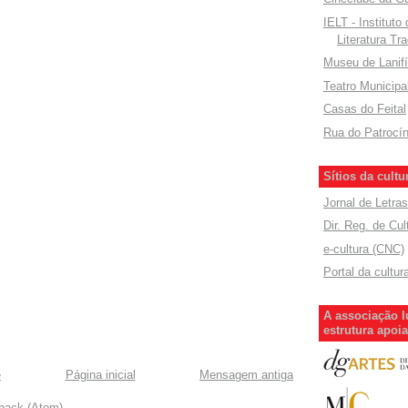
IELT - Instituto
Literatura Tra
Museu de Lanifí
Teatro Municipa
Casas do Feital
Rua do Patrocín
Sítios da cultu
Jornal de Letras
Dir. Reg. de Cul
e-cultura (CNC)
Portal da cultur
A associação l
estrutura apoi
e
Página inicial
Mensagem antiga
dback (Atom)