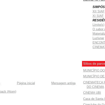
SIMPÓS
XII SIAF
XI SIAF
RESIDÊ
Limite(s)
O sabor 
Materiali
Luzlunar
ENCON
CINEMA
Sítios de parce
MUNICÍPIO D
MUNICÍPIO D
CINEMATECA
e
Página inicial
Mensagem antiga
DO CINEMA
dback (Atom)
CINEMA UBI
Casa de Santa 
Cineclube da G