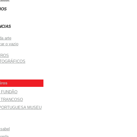
IOS
NCIAS
da arte
zar o vazio
TROS
TOGRÁFICOS
iros
O FUNDÃO
E TRANCOSO
 PORTUGUESA MUSEU
Isabel
uarda