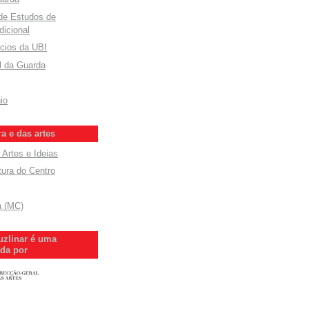
 de Estudos de
dicional
cios da UBI
l da Guarda
io
ra e das artes
 Artes e Ideias
tura do Centro
a (MC)
uzlinar é uma
ada por