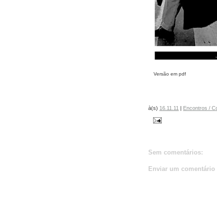
Versão em pdf
à(s)
16.11.11
|
Encontros / C
Sem comentários:
Enviar um comentário