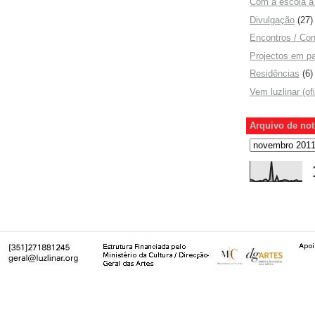
Com a escola a 
Divulgação
(27)
Encontros / Con
Projectos em pa
Residências
(6)
Vem luzlinar (of
Arquivo de not