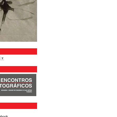
▼
ebook