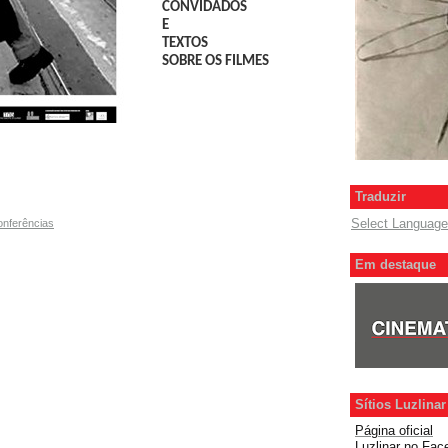
CONVIDADOS
E
TEXTOS
SOBRE OS FILMES
Traduzir
Select Language
onferências
Em destaque
Sítios Luzlinar
Página oficial
Luzlinar
no Fac