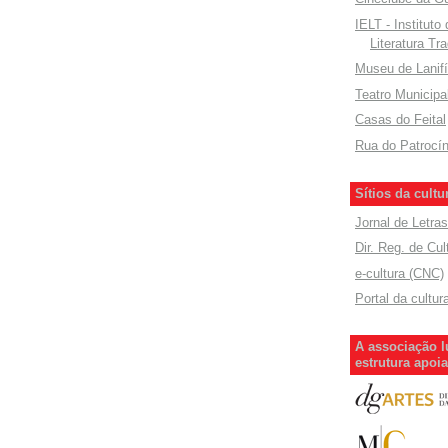
IELT - Instituto
Literatura Tra
Museu de Lanifí
Teatro Municipa
Casas do Feital
Rua do Patrocín
Sítios da cultu
Jornal de Letras
Dir. Reg. de Cul
e-cultura (CNC)
Portal da cultur
A associação l
estrutura apoi