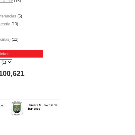
luzlinar
(15)
ferências
(5)
rceria
(10)
icinas)
(12)
ícias
100,621