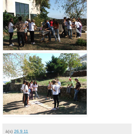
à(s)
26.9.11