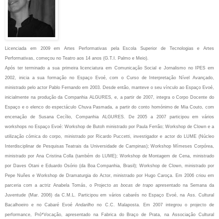
Licenciada em 2009 em Artes Performativas pela Escola Superior de Tecnologias e Artes
Performativas, começou no Teatro aos 14 anos (G.T.I. Palmo e Meio).
Após ter terminado a sua primeira licenciatura em Comunicação Social e Jornalismo no IPES em
2002, inicia a sua formação no Espaço Evoé, com o Curso de Interpretação Nível Avançado,
ministrado pelo actor Pablo Fernando em 2003. Desde então, manteve o seu vínculo ao Espaço Evoé,
inicialmente na produção da Companhia ALGURES, e, a partir de 2007, integra o Corpo Docente do
Espaço e o elenco do espectáculo Chuva Pasmada, a partir do conto homónimo de Mia Couto, com
encenação de Susana Cecílio, Companhia ALGURES. De 2005 a 2007 participou em vários
workshops no Espaço Evoé: Workshop de Butoh ministrado por Paula Ferrão; Workshop de Clown e a
utilização cómica do corpo, ministrado por Ricardo Puccetti, investigador e actor do LUME (Núcleo
Interdisciplinar de Pesquisas Teatrais da Universidade de Campinas); Workshop Mímeses Corpórea,
ministrado por Ana Cristina Colla (também do LUME); Workshop de Montagem de Cena, ministrado
por Daves Otani e Eduardo Osório (da Boa Companhia, Brasil); Workshop de Clown, ministrado por
Pepe Nuñes e Workshop de Dramaturgia do Actor, ministrado por Hugo Caroça. Em 2006 criou em
parceria com a actriz Anabela Tomás, o Projecto
as bocas de trapo
apresentado na Semana da
Juventude (Mar. 2006) da C.M.L. Participou em vários cabarés no Espaço Evoé, na Ass. Cultural
Bacalhoeiro e no Cabaré Evoé
Andarilho
no C.C. Malaposta. Em 2007 integrou o projecto de
performance, Pró*Vocação, apresentado na Fabrica do Braço de Prata, na Associação Cultural