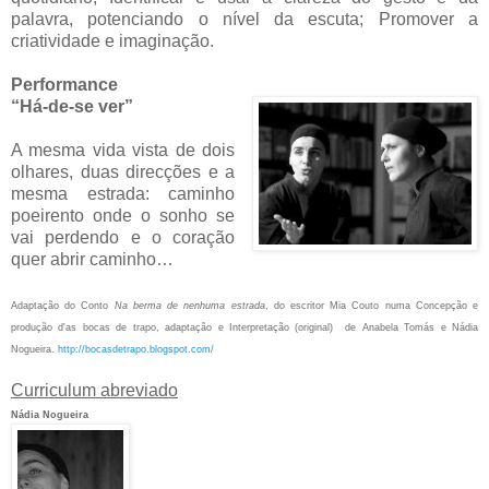
palavra, potenciando o nível da escuta; Promover a
criatividade e imaginação.
Performance
“Há-de-se ver”
A mesma vida vista de dois
olhares, duas direcções e a
mesma estrada: caminho
poeirento onde o sonho se
vai perdendo e o coração
quer abrir caminho…
Adaptação do Conto
Na berma de nenhuma estrada
, do escritor Mia Couto numa Concepção e
produção d'as bocas de trapo, adaptação e Interpretação (original) de Anabela Tomás e Nádia
Nogueira.
http://bocasdetrapo.blogspot.com/
Curriculum abreviado
Nádia Nogueira